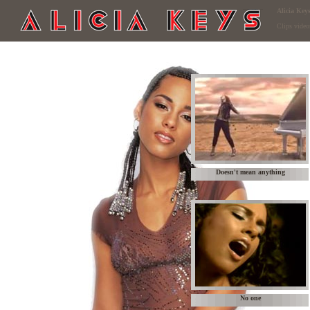
Alicia Key
Clips video
Doesn't mean anything
No one