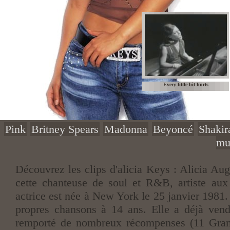
Every little bit hurts
Pink
Britney Spears
Madonna
Beyoncé
Shakir
mu
Découvrez les
clips d'alicia Keys
: Alicia Aug
cette chanteuse de soul et R&B, artiste aux 
actrice est née à New York le 25 janvier 1981.
propres chansons à 14 ans. Elle a déjà ven
remporté de nombreux récompenses (11 Gra