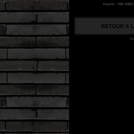
- clip vidé
Regretté
Ro