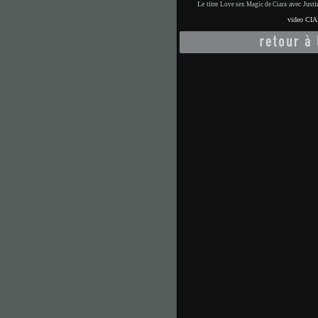
Le titre
avec Justin
Love sex Magic de Ciara
video CI