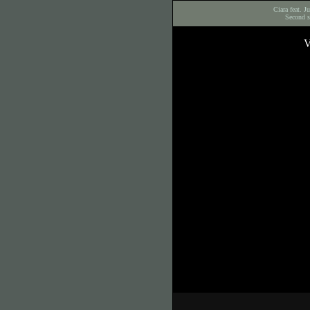
Ciara feat. J
Second s