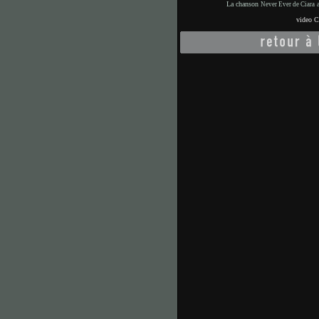
La chanson
a
Never Ever de Ciara
video 