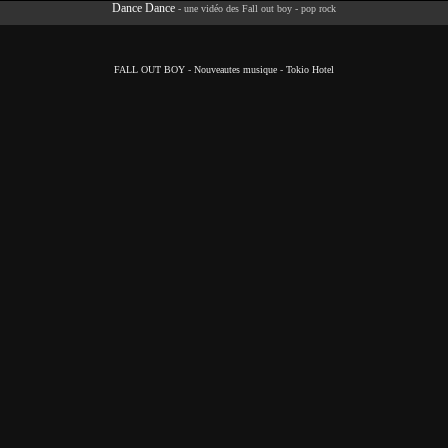
Dance Dance
- une vidéo des Fall out boy - pop rock
FALL OUT BOY
-
Nouveautes musique
-
Tokio Hotel