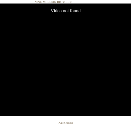
NINE MILLION BICYCLES
- video Katie Melua
Katie Melua