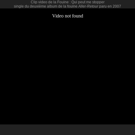
Clip video de la Fouine :
Qui peut me stopper
single du deuxième album de la fouine
Aller-Retour
paru en 2007