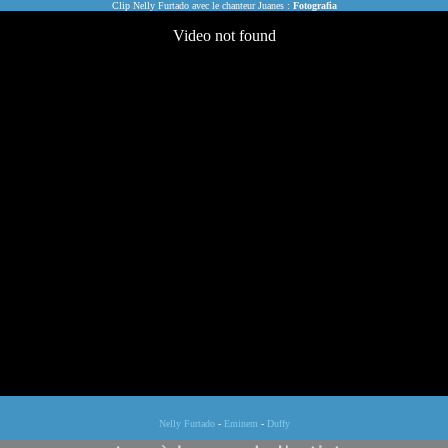
Clip Nelly Furtado avec le chanteur Juanes :
Fotografia
Nelly Furtado
-
Eminem
-
Duffy