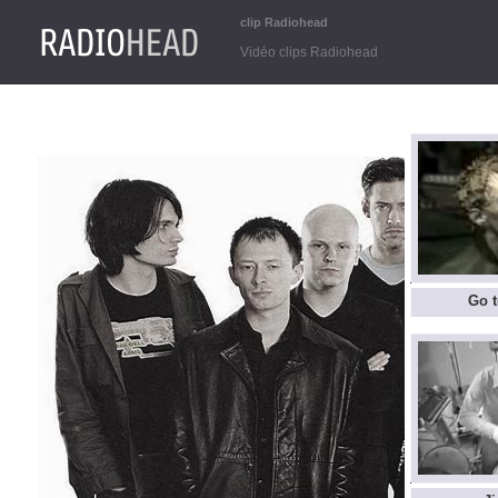
clip Radiohead
Vidéo clips Radiohead
Go t