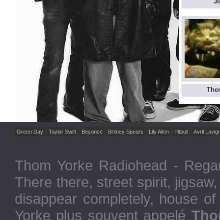
J
Ther
Green Day
Taylor Swift
Beyonce
Britney Spears
Lily Allen
Pitbull
Avril Lavig
Thom Yorke Radiohead
- Regar
There there, street spirit, jigsa
disappear completely, house of
Yorke plus souvent appelé
Tho