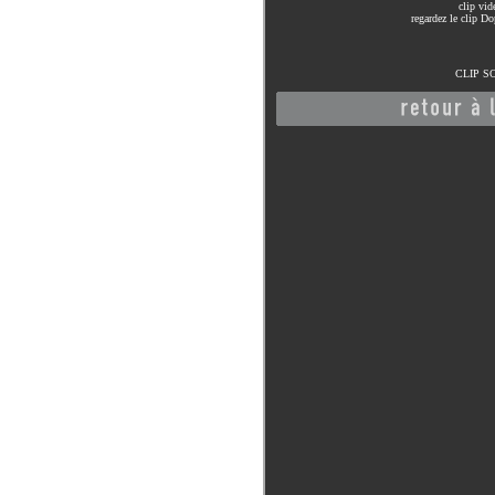
clip vi
regardez le clip D
CLIP S