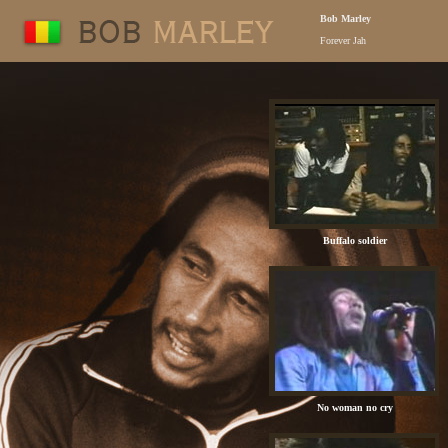
Bob Marley
Forever Jah
Buffalo soldier
No woman no cry