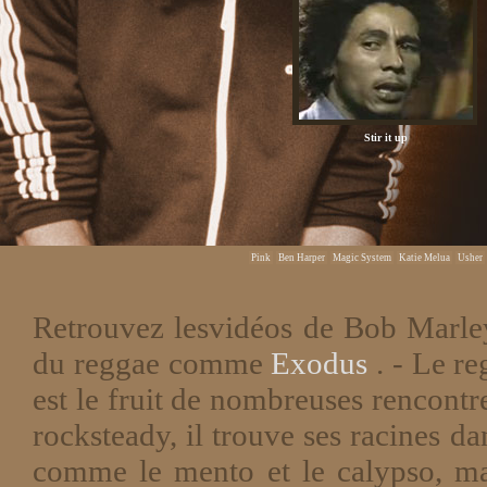
Stir it up
Pink
Ben Harper
Magic System
Katie Melua
Usher
Retrouvez les
vidéos de Bob Marle
du reggae comme
Exodus
. - Le r
est le fruit de nombreuses rencontr
rocksteady, il trouve ses racines d
comme le mento et le calypso, mai