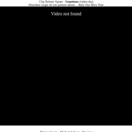
Clip Britney Spears :
Sometimes
(video-clip)
Deuxième single de son premier album
...Baby One More Time